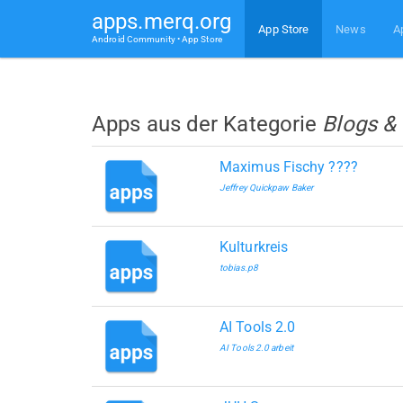
apps.merq.org
App Store
News
A
Android Community • App Store
Apps aus der Kategorie
Blogs &
Maximus Fischy ????
Jeffrey Quickpaw Baker
Kulturkreis
tobias.p8
AI Tools 2.0
AI Tools 2.0 arbeit