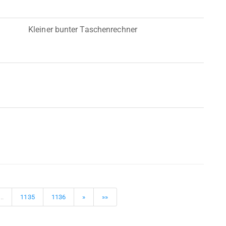
Kleiner bunter Taschenrechner
..
1135
1136
»
»»