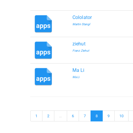
Cololator
Martin Stangl
ziehut
Franz Ziehut
Ma Li
Ma Li
1
2
...
6
7
8
9
10