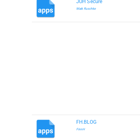
JUH Secure
Maik Ruschke
FH.BLOG
FinnH