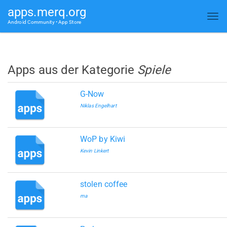
apps.merq.org
Android Community • App Store
Apps aus der Kategorie
Spiele
G-Now
Niklas Engelhart
WoP by Kiwi
Kevin Linkert
stolen coffee
ma