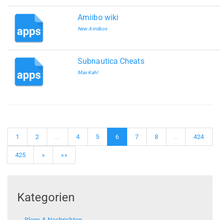
Amiibo wiki
New Amiibos
Subnautica Cheats
Max Kahl
1
2
...
4
5
6
7
8
..
424
425
»
»»
Kategorien
Blogs & Nachrichten