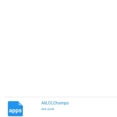
AllLOLChamps
Nick Genth