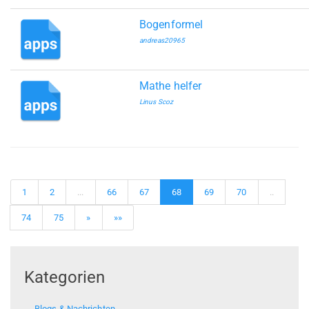
Bogenformel
andreas20965
Mathe helfer
Linus Scoz
1
2
...
66
67
68
69
70
..
74
75
»
»»
Kategorien
Blogs & Nachrichten