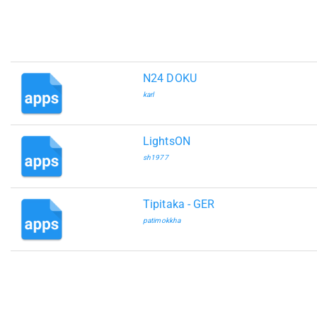
N24 DOKU
karl
LightsON
sh1977
Tipitaka - GER
patimokkha