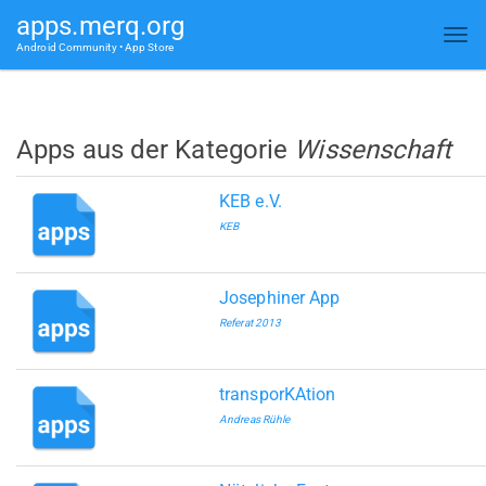
apps.merq.org
Android Community • App Store
Apps aus der Kategorie
Wissenschaft
KEB e.V.
KEB
Josephiner App
Referat 2013
transporKAtion
Andreas Rühle