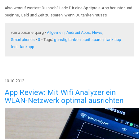
Also worauf wartest Du noch? Lade Dir eine Spritpreis-App herunter und
beginne, Geld und Zeit zu sparen, wenn Du tanken musst!
von apps.merq.org •
Allgemein
,
Android Apps
,
News
,
Smartphones
•
0
• Tags:
günstig tanken
,
sprit sparen
,
tank app
test
,
tankapp
10.10.2012
App Review: Mit Wifi Analyzer ein
WLAN-Netzwerk optimal ausrichten