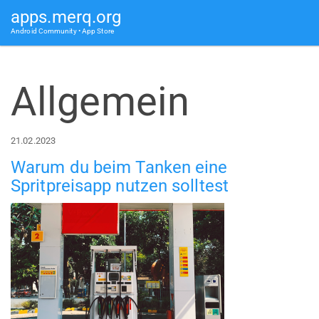
apps.merq.org
Android Community • App Store
Allgemein
21.02.2023
Warum du beim Tanken eine
Spritpreisapp nutzen solltest