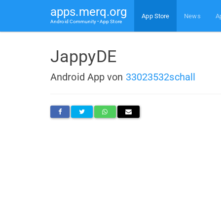
apps.merq.org
App Store
News
A
Android Community • App Store
JappyDE
Android App von
33023532schall