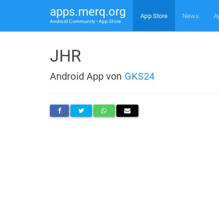
apps.merq.org
App Store
News
A
Android Community • App Store
JHR
Android App von
GKS24