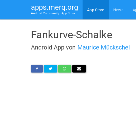
apps.merq.org
App Store
News
A
Android Community • App Store
Fankurve-Schalke
Android App von
Maurice Mückschel