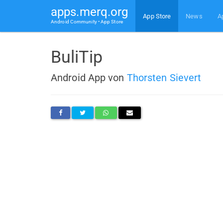
apps.merq.org
App Store
News
A
Android Community • App Store
BuliTip
Android App von
Thorsten Sievert