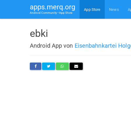
apps.merq.org
App Store
News
A
Android Community • App Store
ebki
Android App von
Eisenbahnkartei Holg