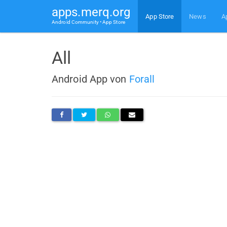
apps.merq.org
App Store
News
A
Android Community • App Store
All
Android App von
Forall