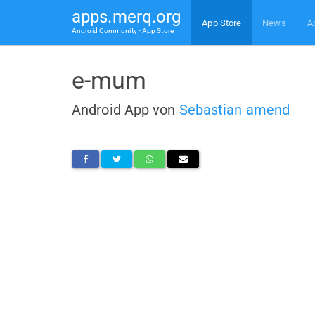
apps.merq.org
App Store
News
A
Android Community • App Store
e-mum
Android App von
Sebastian amend