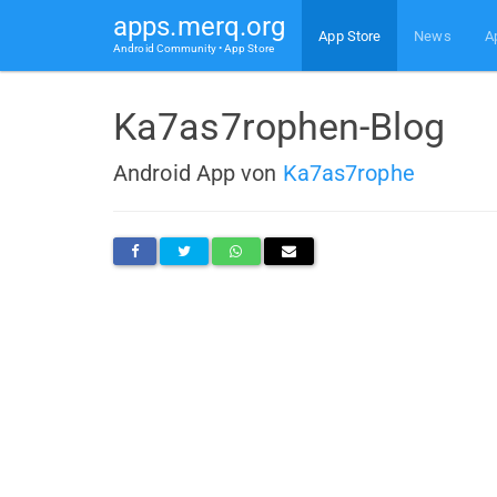
apps.merq.org
App Store
News
A
Android Community • App Store
Ka7as7rophen-Blog
Android App von
Ka7as7rophe