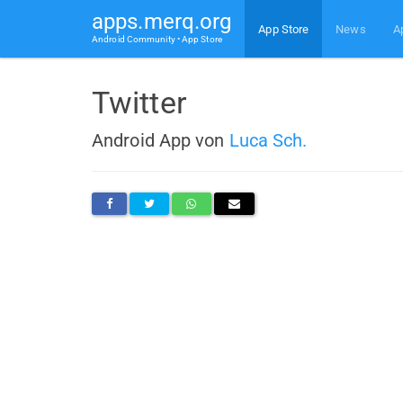
apps.merq.org
App Store
News
A
Android Community • App Store
Twitter
Android App von
Luca Sch.