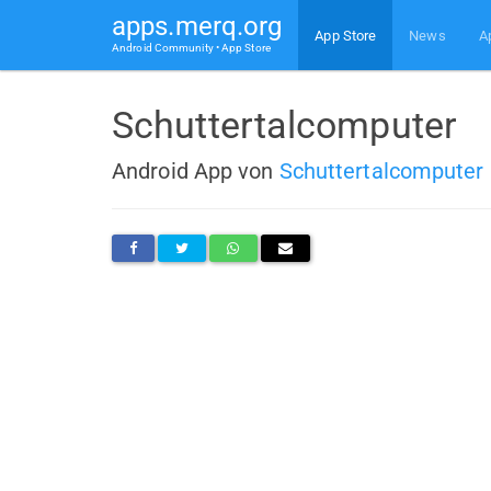
apps.merq.org
App Store
News
A
Android Community • App Store
Schuttertalcomputer
Android App von
Schuttertalcomputer