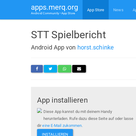
apps.merq.org
App Store
News
A
Android Community • App Store
STT Spielbericht
Android App von
horst.schinke
App installieren
Diese App kannst du mit deinem Handy
herunterladen. Rufe dazu diese Seite auf oder lasse
dir
eine E-Mail zukommen
.
INSTALLIEREN