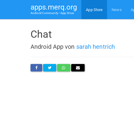
apps.merq.org
App Store
News
A
Android Community • App Store
Chat
Android App von
sarah hentrich