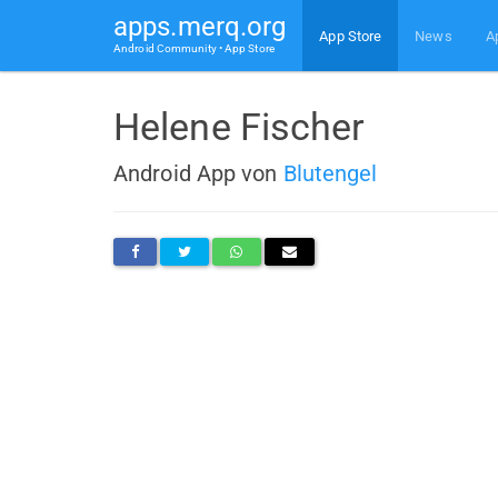
apps.merq.org
App Store
News
A
Android Community • App Store
Helene Fischer
Android App von
Blutengel