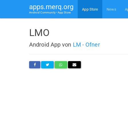
apps.merq.org
App Store
News
A
Android Community • App Store
LMO
Android App von
LM - Ofner