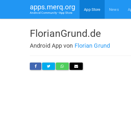
apps.merq.org
App Store
News
A
Android Community • App Store
FlorianGrund.de
Android App von
Florian Grund