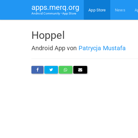
apps.merq.org
App Store
News
A
Android Community • App Store
Hoppel
Android App von
Patrycja Mustafa