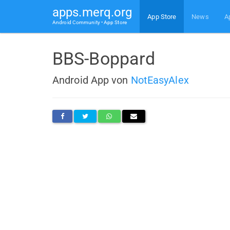
apps.merq.org
App Store
News
A
Android Community • App Store
BBS-Boppard
Android App von
NotEasyAlex