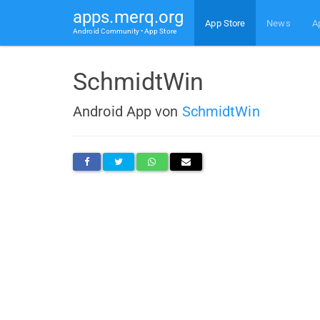
apps.merq.org
App Store
News
A
Android Community • App Store
SchmidtWin
Android App von
SchmidtWin