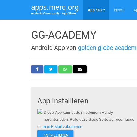
apps.merq.org
App Store
News
A
Android Community • App Store
GG-ACADEMY
Android App von
golden globe academ
App installieren
Diese App kannst du mit deinem Handy
herunterladen. Rufe dazu diese Seite auf oder lasse
dir
eine E-Mail zukommen
.
INSTALLIEREN