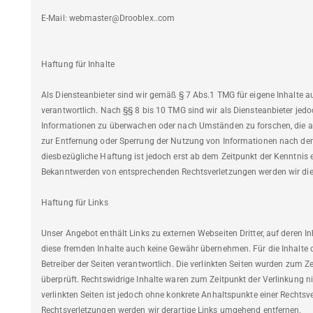
E-Mail: webmaster@Drooblex..com
Haftung für Inhalte
Als Diensteanbieter sind wir gemäß § 7 Abs.1 TMG für eigene Inhalte 
verantwortlich. Nach §§ 8 bis 10 TMG sind wir als Diensteanbieter jedoc
Informationen zu überwachen oder nach Umständen zu forschen, die auf
zur Entfernung oder Sperrung der Nutzung von Informationen nach den
diesbezügliche Haftung ist jedoch erst ab dem Zeitpunkt der Kenntnis 
Bekanntwerden von entsprechenden Rechtsverletzungen werden wir die
Haftung für Links
Unser Angebot enthält Links zu externen Webseiten Dritter, auf deren In
diese fremden Inhalte auch keine Gewähr übernehmen. Für die Inhalte der
Betreiber der Seiten verantwortlich. Die verlinkten Seiten wurden zum 
überprüft. Rechtswidrige Inhalte waren zum Zeitpunkt der Verlinkung ni
verlinkten Seiten ist jedoch ohne konkrete Anhaltspunkte einer Rechts
Rechtsverletzungen werden wir derartige Links umgehend entfernen.