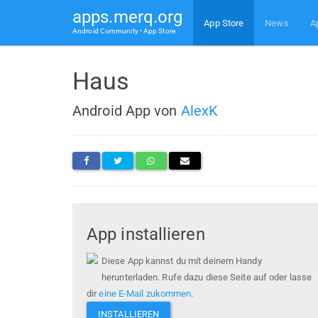
apps.merq.org
App Store
News
A
Android Community • App Store
Haus
Android App von
AlexK
App installieren
Diese App kannst du mit deinem Handy
herunterladen. Rufe dazu diese Seite auf oder lasse
dir
eine E-Mail zukommen
.
INSTALLIEREN