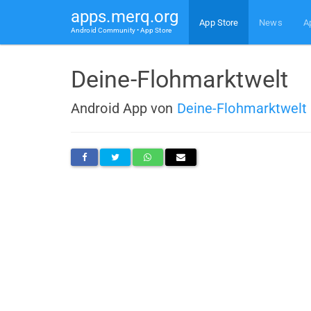
apps.merq.org
App Store
News
A
Android Community • App Store
Deine-Flohmarktwelt
Android App von
Deine-Flohmarktwelt