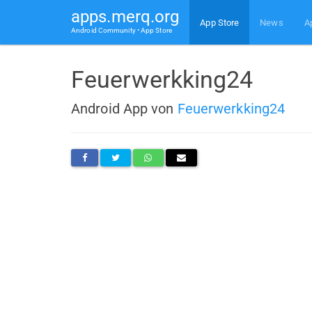
apps.merq.org
App Store
News
A
Android Community • App Store
Feuerwerkking24
Android App von
Feuerwerkking24