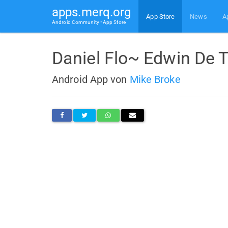
apps.merq.org
App Store
News
A
Android Community • App Store
Daniel Flo~ Edwin De T
Android App von
Mike Broke