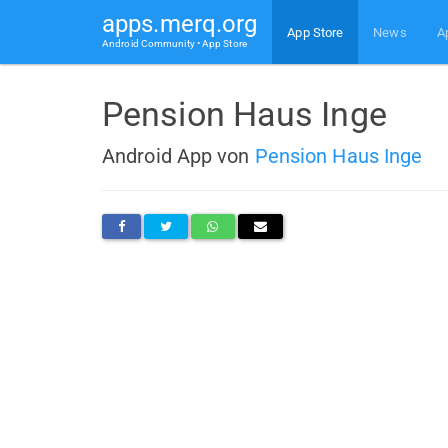
apps.merq.org
App Store
News
A
Android Community • App Store
Pension Haus Inge
Android App von
Pension Haus Inge