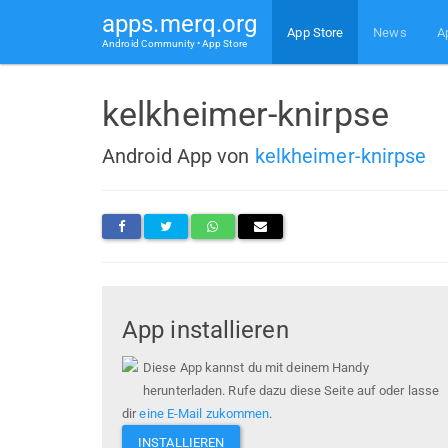
apps.merq.org
App Store
News
A
Android Community • App Store
kelkheimer-knirpse
Android App von
kelkheimer-knirpse
App installieren
Diese App kannst du mit deinem Handy
herunterladen. Rufe dazu diese Seite auf oder lasse
dir
eine E-Mail zukommen
.
INSTALLIEREN