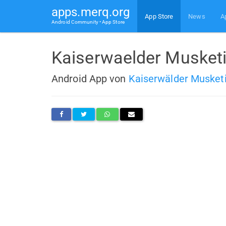
apps.merq.org
App Store
News
A
Android Community • App Store
Kaiserwaelder Musketi
Android App von
Kaiserwälder Musket