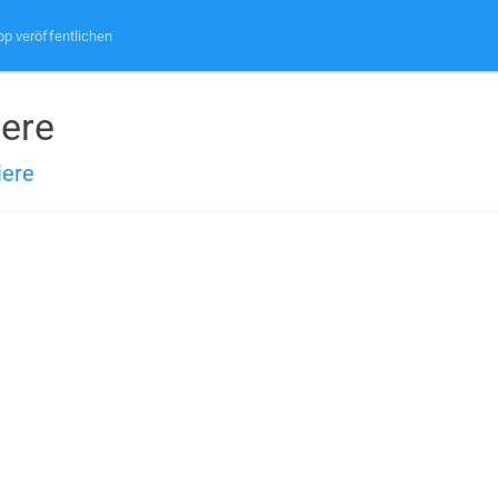
pp veröffentlichen
ere
iere