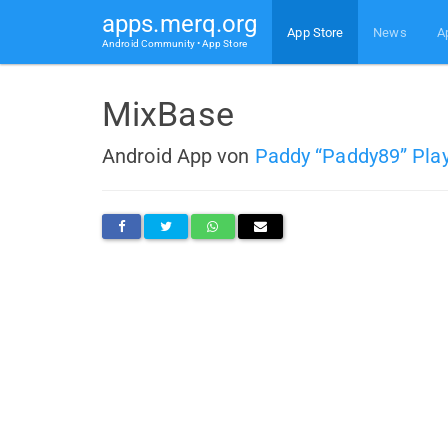
apps.merq.org
App Store
News
A
Android Community • App Store
MixBase
Android App von
Paddy “Paddy89” Pla