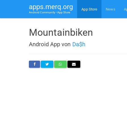
apps.merq.org
App Store
News
A
Android Community • App Store
Mountainbiken
Android App von
Da$h