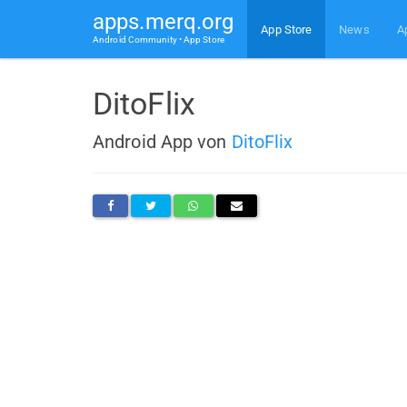
apps.merq.org
App Store
News
A
Android Community • App Store
DitoFlix
Android App von
DitoFlix