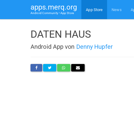
apps.merq.org
App Store
News
A
Android Community • App Store
DATEN HAUS
Android App von
Denny Hupfer