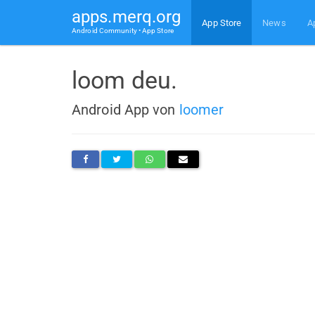
apps.merq.org
App Store
News
A
Android Community • App Store
loom deu.
Android App von
loomer