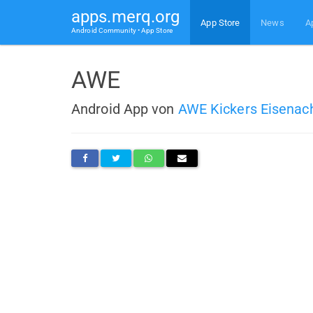
apps.merq.org
App Store
News
A
Android Community • App Store
AWE
Android App von
AWE Kickers Eisenac