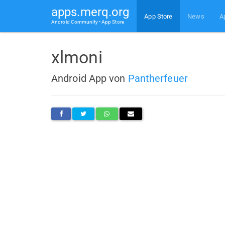
apps.merq.org
App Store
News
A
Android Community • App Store
xlmoni
Android App von
Pantherfeuer