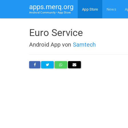
apps.merq.org
App Store
News
A
Android Community • App Store
Euro Service
Android App von
Samtech