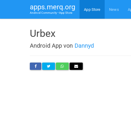
apps.merq.org
App Store
News
A
Android Community • App Store
Urbex
Android App von
Dannyd