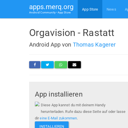
apps.merq.org
App Store
News
A
Android Community • App Store
Orgavision - Rastatt
Android App von
Thomas Kagerer
App installieren
Diese App kannst du mit deinem Handy
herunterladen. Rufe dazu diese Seite auf oder lasse
dir
eine E-Mail zukommen
.
INSTALLIEREN