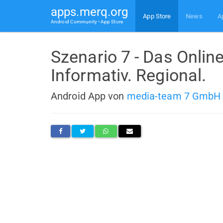
apps.merq.org
App Store
News
A
Android Community • App Store
Szenario 7 - Das Online
Informativ. Regional.
Android App von
media-team 7 GmbH