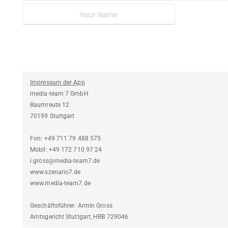
Impressum der App
media-team 7 GmbH
Baumreute 12
70199 Stuttgart
Fon: +49 711 79 488 575
Mobil: +49 172 710 97 24
i.gross@media-team7.de
www.szenario7.de
www.media-team7.de
Geschäftsführer: Armin Gross
Amtsgericht Stuttgart, HRB 729046