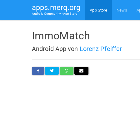
apps.merq.org
App Store
News
A
Android Community • App Store
ImmoMatch
Android App von
Lorenz Pfeiffer