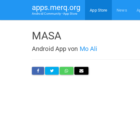
apps.merq.org
App Store
News
A
Android Community • App Store
MASA
Android App von
Mo Ali