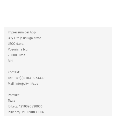
Impressum der App
City Life je usluga firme
LECC d.o.o.
Pozorisna b.b.
75000 Tuzla
BIH
Kontakt:
Tel.: +49(0)2103 9954330
Mail: info@city-life.ba
Poreska:
Tuzla
ID broj: 4210090830006
PDV broj: 210090830006