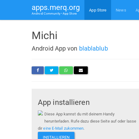
apps.merq.org
App Store
News
A
Android Community • App Store
Michi
Android App von
blablablub
App installieren
Diese App kannst du mit deinem Handy
herunterladen. Rufe dazu diese Seite auf oder lasse
dir
eine E-Mail zukommen
.
INSTALLIEREN