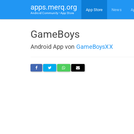
apps.merq.org
App Store
News
A
Android Community • App Store
GameBoys
Android App von
GameBoysXX