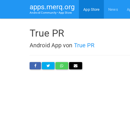
apps.merq.org
App Store
News
A
Android Community • App Store
True PR
Android App von
True PR