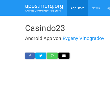
apps.merq.org
App Store
News
A
Android Community • App Store
Casindo23
Android App von
Evgeny Vinogradov