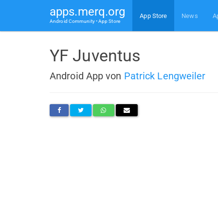
apps.merq.org
App Store
News
A
Android Community • App Store
YF Juventus
Android App von
Patrick Lengweiler